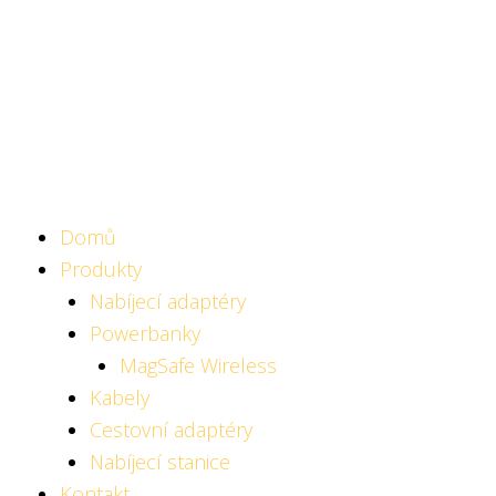
Přeskočit
na
obsah
Domů
Produkty
Nabíjecí adaptéry
Powerbanky
MagSafe Wireless
Kabely
Cestovní adaptéry
Nabíjecí stanice
Kontakt