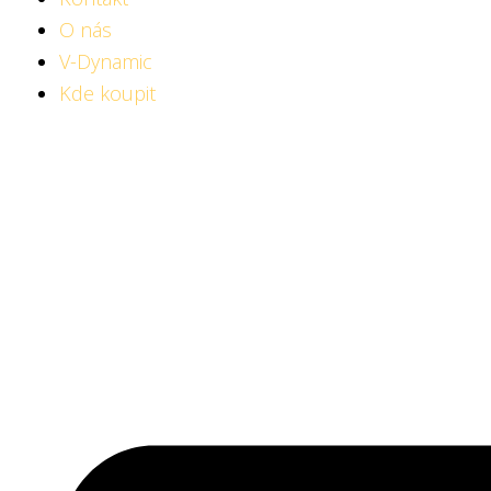
O nás
V-Dynamic
Kde koupit