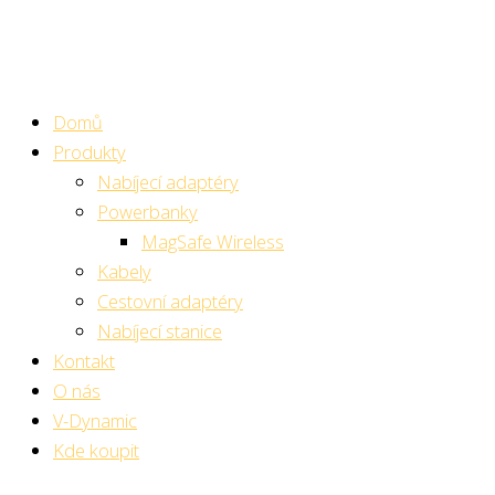
Přeskočit
na
obsah
Domů
Produkty
Nabíjecí adaptéry
Powerbanky
MagSafe Wireless
Kabely
Cestovní adaptéry
Nabíjecí stanice
Kontakt
O nás
V-Dynamic
Kde koupit