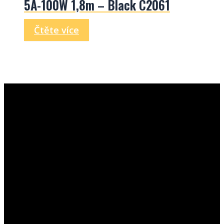
5A-100W 1,8m – Black C2061
Čtěte více