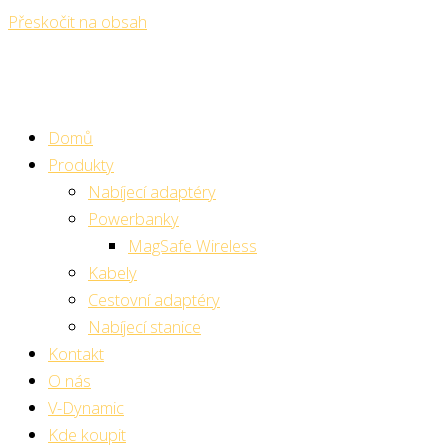
Přeskočit na obsah
Domů
Produkty
Nabíjecí adaptéry
Powerbanky
MagSafe Wireless
Kabely
Cestovní adaptéry
Nabíjecí stanice
Kontakt
O nás
V-Dynamic
Kde koupit