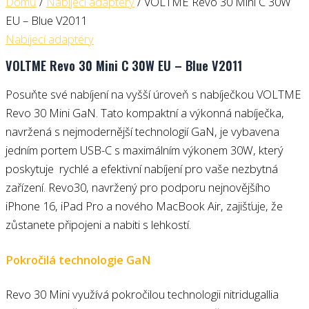
Domů
/
Nabíjecí adaptéry
/ VOLTME Revo 30 Mini C 30W
EU – Blue V2011
Nabíjecí adaptéry
VOLTME Revo 30 Mini C 30W EU – Blue V2011
Posuňte své nabíjení na vyšší úroveň s nabíječkou VOLTME
Revo 30 Mini GaN. Tato kompaktní a výkonná nabíječka,
navržená s nejmodernější technologií GaN, je vybavena
jedním portem USB-C s maximálním výkonem 30W, který
poskytuje rychlé a efektivní nabíjení pro vaše nezbytná
zařízení. Revo30, navržený pro podporu nejnovějšího
iPhone 16, iPad Pro a nového MacBook Air, zajišťuje, že
zůstanete připojeni a nabiti s lehkostí.
Pokročilá technologie GaN
Revo 30 Mini využívá pokročilou technologii nitridugallia