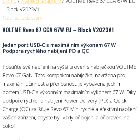
Domů
/
Nabíjecí adaptéry
/ VOLTME Revo 67 CCA 67W EU
– Black V2023V1
Nabíjecí adaptéry
VOLTME Revo 67 CCA 67W EU – Black V2023V1
Jeden port USB-C s maximálním výkonem 67 W
Podpora rychlého nabíjení PD a QC
Posuňte své nabíjení na vyšší úroveň s nabíječkou VOLTME
Revo 67 GaN. Tato kompaktní nabíječka, navržená pro
maximální účinnost a přenosnost, je vybavena jedním
portem USB-C s výkonným maximálním výkonem 67 W. Díky
podpoře rychlého nabíjení Power Delivery (PD) a Quick
Charge (QC) zajišťuje Revo 67 Mini rychlé a efektivní nabíjení
vašich zařízení, abyste byli vždy připojeni a připraveni na
cokoli.