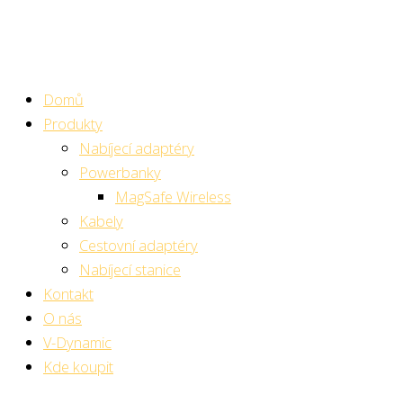
Přeskočit
na
obsah
Domů
Produkty
Nabíjecí adaptéry
Powerbanky
MagSafe Wireless
Kabely
Cestovní adaptéry
Nabíjecí stanice
Kontakt
O nás
V-Dynamic
Kde koupit